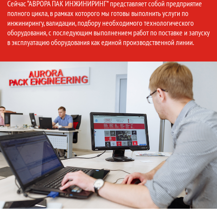
Сейчас “АВРОРА ПАК ИНЖИНИРИНГ” представляет собой предприятие
полного цикла, в рамках которого мы готовы выполнить услуги по
инжинирингу, валидации, подбору необходимого технологического
оборудования, с последующим выполнением работ по поставке и запуску
в эксплуатацию оборудования как единой производственной линии.