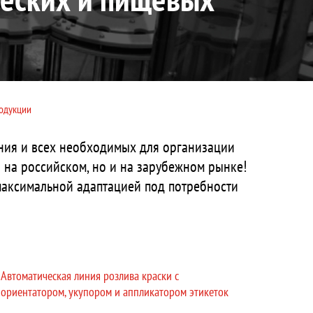
родукции
ния и всех необходимых для организации
на российском, но и на зарубежном рынке!
 максимальной адаптацией под потребности
Автоматическая линия розлива краски с
ориентатором, укупором и аппликатором этикеток