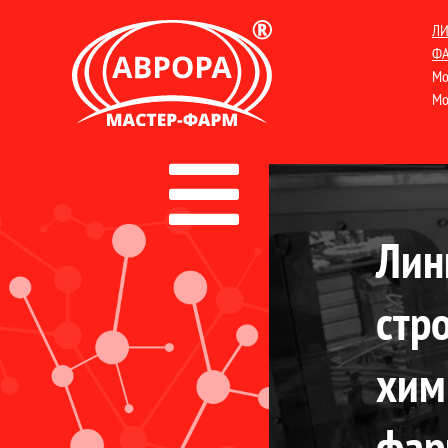
ЛИ
ФА
Мо
Мо
Лин
стр
хим
фар