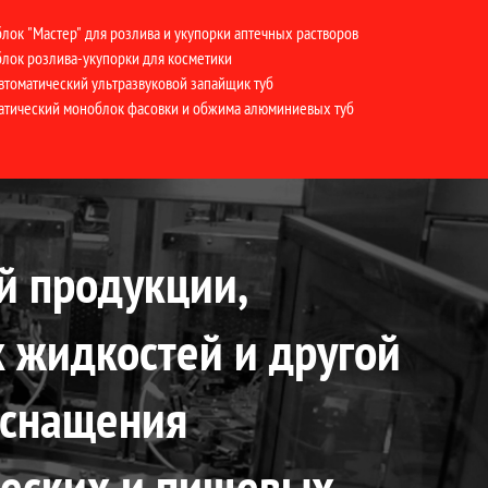
лок "Мастер" для розлива и укупорки аптечных растворов
лок розлива-укупорки для косметики
втоматический ультразвуковой запайщик туб
атический моноблок фасовки и обжима алюминиевых туб
й продукции,
х жидкостей и другой
оснащения
ческих и пищевых