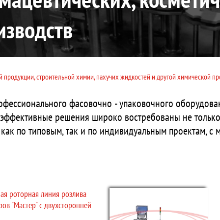
изводств
й продукции, строительной химии, пахучих жидкостей и другой химической п
офессионального фасовочно - упаковочного оборудова
эффективные решения широко востребованы не только 
как по типовым, так и по индивидуальным проектам, с
ая роторная линия розлива
ров "Мастер" с двухсторонней