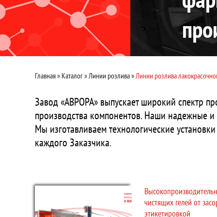
про
Главная
»
Каталог
»
Линии розлива
»
Линии розлива лакокрасочно
Завод «АВРОРА» выпускает широкий спектр пр
производства компонентов. Наши надежные и 
Мы изготавливаем технологические установки 
каждого Заказчика.
Высокопроизводительн
чистящих гелей от засо
этикетировкой