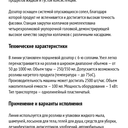
Дозатор оснащен системой опускающихся сопел, благодаря
которой продукт не вспенивается и достигается высокая точность
фасовки. Станция закрутки колпачков укомплектована
четырехроликовой укупорочной головкой, демонстрирующей
высокое качество закрутки колпачков с различными насадками.
Технические характеристики
В линии установлен поршневой дозатор с 6-ю соплами. Узел легко
перенастраивается на розлив в широком диапазоне объемов — от
50 до 1000 мл. Объем тары — 250/350 мл. Допускается возможность
розлива нагретого продукта (температура — до 75оС).
Производительность машины может достигать 2500 шт/час. Объем
накопительной емкости — 100 мл. Мощность оборудования — 3 кВт.
Тип транспортера — однолинейный пластинчатый.
Применение и варианты исполнения
Линия используется для розлива и упаковки жидкого мыла,
шампуней, лосьонов для тела, гелей для душа, средств для уборки,
дезинфектантов, антисептиков, удобрений, автомобильных