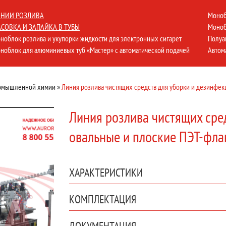
НИИ РОЗЛИВА
Моноб
СОВКА И ЗАПАЙКА В ТУБЫ
Моноб
ноблок розлива и укупорки жидкости для электронных сигарет
Полуа
ноблок для алюминиевых туб «Мастер» с автоматической подачей
Автом
ромышленной химии
»
Линия розлива чистящих средств для уборки и дезинфе
Линия розлива чистящих сре
овальные и плоские ПЭТ-фл
ХАРАКТЕРИСТИКИ
КОМПЛЕКТАЦИЯ
ДОКУМЕНТАЦИЯ