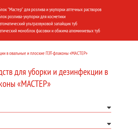
лок "Мастер" для розлива и укупорки аптечных растворов
лок розлива-укупорки для косметики
втоматический ультразвуковой запайщик туб
атический моноблок фасовки и обжима алюминиевых туб
кции в овальные и плоские ПЭТ-флаконы «МАСТЕР»
дств для уборки и дезинфекции в
аконы «МАСТЕР»